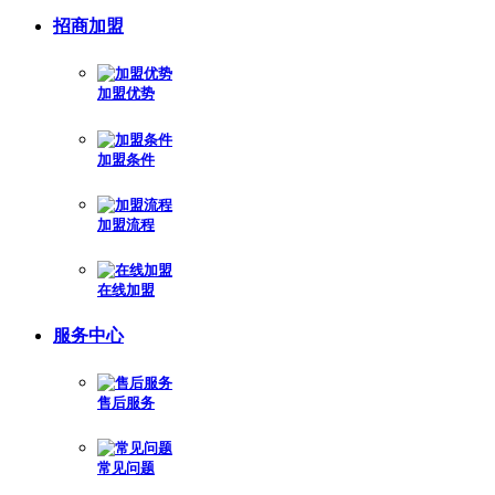
招商加盟
加盟优势
加盟条件
加盟流程
在线加盟
服务中心
售后服务
常见问题