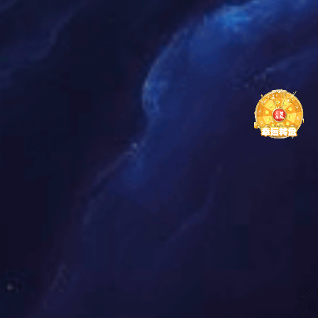
TA-E50ZD
TA-E50DF
TA-E51ZD
TA-E51DF
TA-E52ZD
TA-E52DF
TA-E50
TA-E50F
TA-E50ZD
TA-E50DF
TA-E51ZD