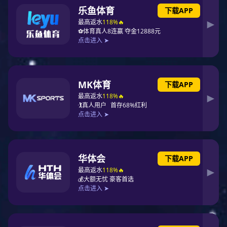
TA-T966F
TA-T966ZD
TA-950DF
TA-T960DF
TA-T962ZD
TA-T962DF
TA-T966
TA-T966F
TA-T966ZD
序·享系列
TA-T570