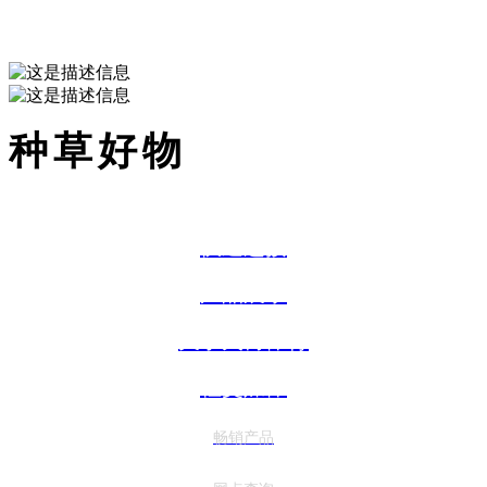
种草好物
快速连接
产品展示
关于火博体育
社交媒体
畅销产品