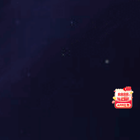
TA-E51DF
TA-E52ZD
TA-E52DF
静·享系列
TA-D683
TA-686DF
TA-D683
TA-686DF
悦•享系列
TB-325D