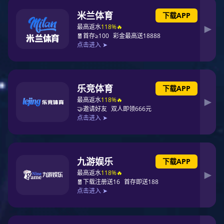
行销全球
核心技术
产品家族
智·享系列
TA-950DF
TA-T960DF
TA-T962ZD
TA-T962DF
TA-T966