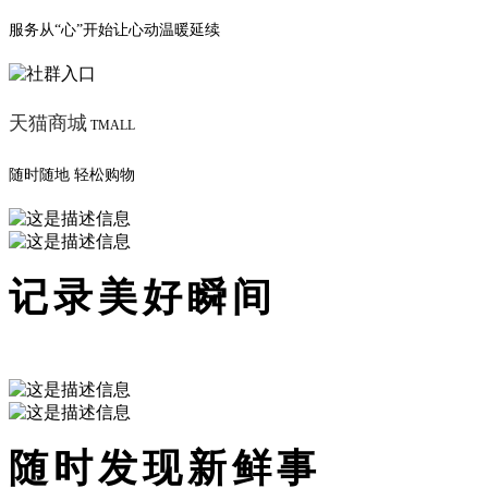
服务从“心”开始让心动温暖延续
天猫商城
TMALL
随时随地 轻松购物
记录美好瞬间
随时发现新鲜事