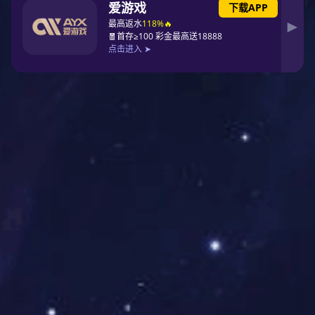
TA-T570F
TA-T563ZD
TA-T567ZD
TA-T569DF
TA-T570
TA-T570F
TA-T563ZD
TA-T567ZD
TA-T569DF
焕·享系列
TA-767ZD